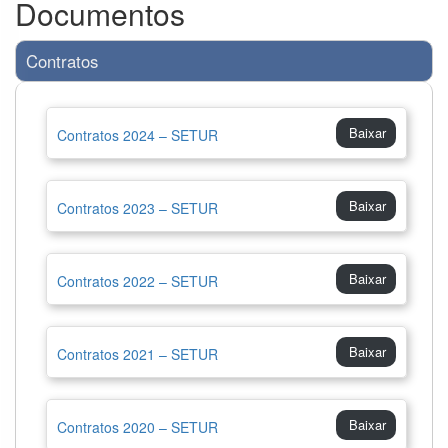
Documentos
Sobre a LAI
Contratos
Informações
Classificadas
Proteção de
Baixar
Contratos 2024 – SETUR
Dados
Pessoais
Baixar
Contratos 2023 – SETUR
Baixar
Contratos 2022 – SETUR
Baixar
Contratos 2021 – SETUR
Baixar
Contratos 2020 – SETUR