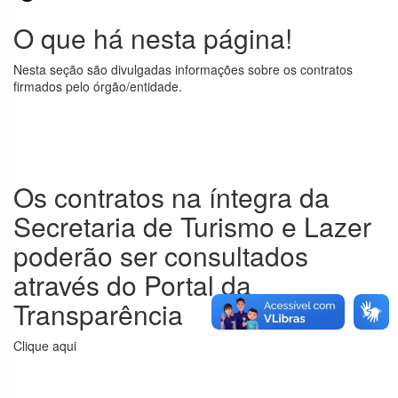
Transferência
O que há nesta página!
de Recursos –
Convênios
Nesta seção são divulgadas informações sobre os contratos
Execução
firmados pelo órgão/entidade.
Orçamentária
e Financeira
Licitações
Os contratos na íntegra da
Contratos
Secretaria de Turismo e Lazer
Servidores
poderão ser consultados
Perguntas
através do Portal da
Frequentes
Transparência
Serviço de
Informação ao
Clique aqui
Cidadão