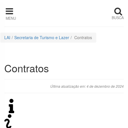
Pular para o conteúdo
BUSCA
MENU
Institucional
Estrutura
LAI
Secretaria de Turismo e Lazer
Contratos
Organizacional
Competências
Contratos
Quem é quem
Última atualização em: 4 de dezembro de 2024
Horário de
Atendimento
Ações e
Programas
Auditorias