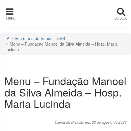
Pular para o conteúdo
BUSCA
MENU
Organizações
Sociais de
Saúde
LAI
Secretaria de Saúde - OSS
Menu – Fundação Manoel da Silva Almeida – Hosp. Maria
Associação de
Lucinda
Proteção à
Maternidade e à
Infância de
Surubim –
Menu – Fundação Manoel
APAMI Surubim
da Silva Almeida – Hosp.
Maria Lucinda
Instituto
Brasileiro de
Desenvolvimento
da
Última atualização em: 23 de agosto de 2023
Administração
Hospitalar –