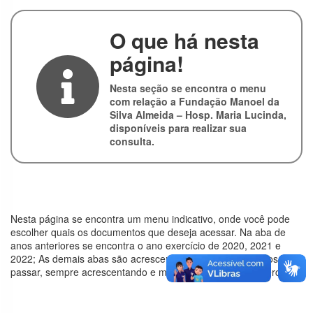
IBDAH
O que há nesta
Hospital do
Câncer de
página!
Pernambuco
Nesta seção se encontra o menu
Santa Casa de
com relação a Fundação Manoel da
Misericórdia
Silva Almeida – Hosp. Maria Lucinda,
disponíveis para realizar sua
consulta.
Instituto
Pernambucano
de Assistência e
Saúde – IPAS
Nesta página se encontra um menu indicativo, onde você pode
escolher quais os documentos que deseja acessar. Na aba de
Associação de
anos anteriores se encontra o ano exercício de 2020, 2021 e
Proteção à
2022; As demais abas são acrescentadas conforme os anos se
Maternidade e
passar, sempre acrescentando e mostrando o seu ano exercício.
Infância Ubaíra –
APMIU