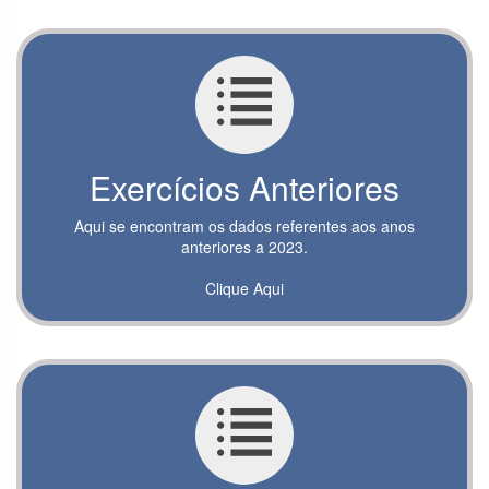
Fundação
Gestão
Hospitalar
Martiniano
Fernandes –
FGH
Exercícios Anteriores
Instituto de
Aqui se encontram os dados referentes aos anos
Medicina Integral
anteriores a 2023.
Professor
Fernando
Clique Aqui
Figueira – IMIP
Hospital
Tricentenário
Fundação