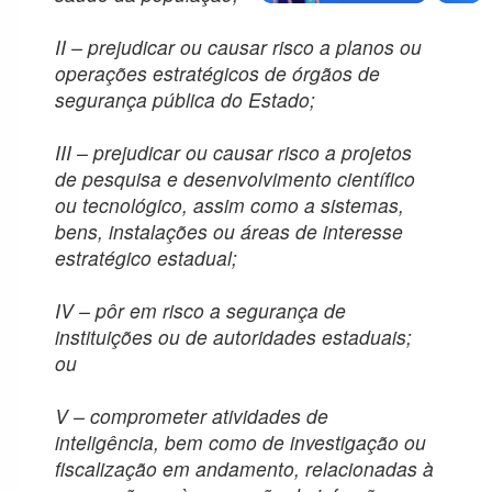
COVID-19 –
II – prejudicar ou causar risco a planos ou
Contratações
operações estratégicos de órgãos de
e aquisições
segurança pública do Estado;
Informações
Classificadas
III – prejudicar ou causar risco a projetos
de pesquisa e desenvolvimento científico
Consumo de
ou tecnológico, assim como a sistemas,
água e energia
bens, instalações ou áreas de interesse
estratégico estadual;
Conselho
Estadual de
IV – pôr em risco a segurança de
Recursos
instituições ou de autoridades estaduais;
Hídricos
ou
Proteção de
V – comprometer atividades de
Dados
inteligência, bem como de investigação ou
Pessoais
fiscalização em andamento, relacionadas à