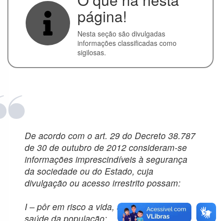
Convênios
página!
Execução
Nesta seção são divulgadas
Orçamentária
informações classificadas como
e Financeira
sigilosas.
Licitações
Contratos
Servidores
Perguntas
De acordo com o art. 29 do Decreto 38.787
Frequentes
de 30 de outubro de 2012 consideram-se
Serviço de
informações imprescindíveis à segurança
Informação ao
da sociedade ou do Estado, cuja
Cidadão
divulgação ou acesso irrestrito possam:
I – pôr em risco a vida, a segurança ou a
Sobre a LAI
saúde da população;