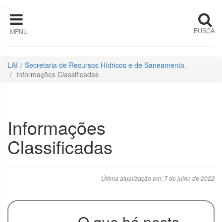
Pular para o conteúdo
BUSCA
MENU
Institucional
Estrutura
LAI
Secretaria de Recursos Hídricos e de Saneamento.
Organizacional
Informações Classificadas
Competências
Quem é quem
Informações
Classificadas
Horário de
Atendimento
Última atualização em: 7 de julho de 2022
Ações e
Programas
Auditorias
O que há nesta