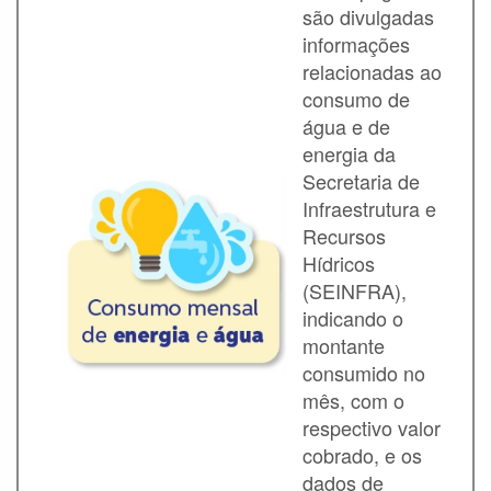
são divulgadas
Convênios
informações
Execução
relacionadas ao
Orçamentária
consumo de
e Financeira
água e de
Licitações
energia da
Secretaria de
Contratos
Infraestrutura e
Recursos
Servidores
Hídricos
Perguntas
(SEINFRA),
Frequentes
indicando o
montante
Serviço de
Informação ao
consumido no
Cidadão
mês, com o
respectivo valor
cobrado, e os
Sobre a LAI
dados de