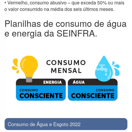
• Vermelho, consumo abusivo – que exceda 50% ou mais
Obras e
o valor consumido na média dos seis últimos meses.
Serviços de
Engenharia
Planilhas de consumo de água
e energia da SEINFRA.
Consumo de Água e Esgoto 2022