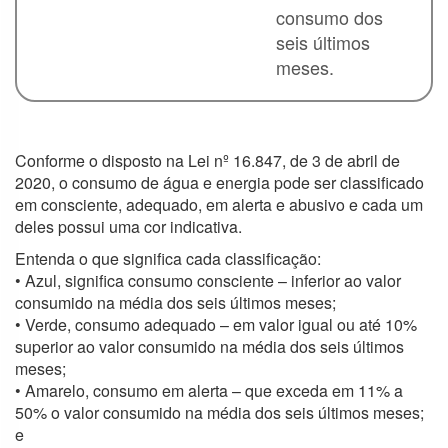
consumo dos
COVID-19 –
seis últimos
Contratações
meses.
e aquisições
Informações
Classificadas
Conforme o disposto na Lei nº 16.847, de 3 de abril de
Consumo de
2020, o consumo de água e energia pode ser classificado
água e energia
em consciente, adequado, em alerta e abusivo e cada um
deles possui uma cor indicativa.
Conselho
Entenda o que significa cada classificação:
Estadual de
• Azul, significa consumo consciente – inferior ao valor
Recursos
consumido na média dos seis últimos meses;
Hídricos
• Verde, consumo adequado – em valor igual ou até 10%
superior ao valor consumido na média dos seis últimos
meses;
Proteção de
Dados
• Amarelo, consumo em alerta – que exceda em 11% a
Pessoais
50% o valor consumido na média dos seis últimos meses;
e