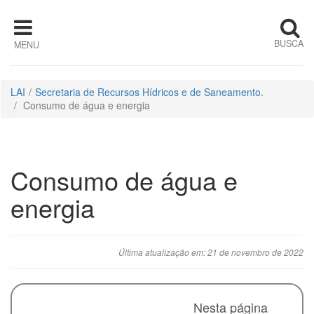
Pular para o conteúdo
BUSCA
MENU
Institucional
Estrutura
LAI
Secretaria de Recursos Hídricos e de Saneamento.
Organizacional
Consumo de água e energia
Competências
Quem é quem
Consumo de água e
energia
Horário de
Atendimento
Última atualização em: 21 de novembro de 2022
Ações e
Programas
Auditorias
Nesta página