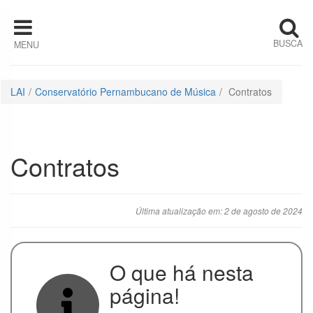
Pular para o conteúdo
BUSCA
MENU
Institucional
Estrutura
LAI
Conservatório Pernambucano de Música
Contratos
Organizacional
Competências
Contratos
Quem é quem
Última atualização em: 2 de agosto de 2024
Horário de
Atendimento
Ações e
O que há nesta
Programas
página!
Auditorias