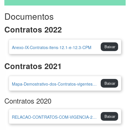
Informações
Documentos
Classificadas
Proteção de
Contratos 2022
Dados
Pessoais
Baixar
Anexo-IX-Contratos-itens-12.1-e-12.3-CPM
COVID-19 –
Contratações
Contratos 2021
e Aquisições
Baixar
Mapa-Demostrativo-dos-Contratos-vigentes-2021
Contratos 2020
Baixar
RELACAO-CONTRATOS-COM-VIGENCIA-2020-NO-CPM