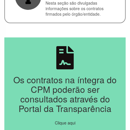
Nesta seção são divulgadas
Convênios
informações sobre os contratos
firmados pelo órgão/entidade.
Execução
Orçamentária
e Financeira
Licitações
Contratos
Servidores
Perguntas
Os contratos na íntegra do
Frequentes
CPM poderão ser
Serviço de
consultados através do
Informação ao
Cidadão
Portal da Transparência
Sobre a LAI
Clique aqui