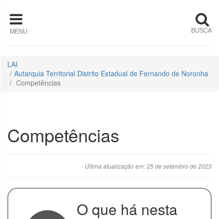
Pular para o conteúdo
BUSCA
MENU
Institucional
Estrutura
LAI
Organizacional
Autarquia Territorial Distrito Estadual de Fernando de Noronha
Competências
Competências
Quem é quem
Competências
Horário de
Atendimento
Última atualização em: 25 de setembro de 2023
Ações e
Programas
O que há nesta
Auditorias