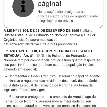
página!
Convênios
Nesta seção são divulgadas as
Execução
principais atribuições do órgão/entidade
Orçamentária
e legislações aplicáveis.
e Financeira
A LEI Nº 11.304, DE 28 DE DEZEMBRO DE 1995
institui o
Licitações
Distrito Estadual de Fernando de Noronha, aprova a sua Lei
Orgânica, dispõe sobre medidas de
Contratos
natureza administrativa e dá outras providências.
Em seu
CAPÍTULO III, DA COMPETÊNCIA DO DISTRITO
Servidores
ESTADUAL, Art. 8º –
O Distrito Estadual de Fernando de
Noronha tem por competência prover a tudo quanto respeita ao
Perguntas
seu peculiar interesse e ao bem estar da população insular,
Frequentes
devendo em especial;
Serviço de
I – Representar o Poder Executivo Estadual no papel de agente
Informação ao
nominativo e regulador das atividades desenvolvidas no âmbito
do Distrito Estadual de Fernando de Noronha, na forma da
Cidadão
legislação federal em vigor;
II – Preservar e proteger o meio ambiente do Arquipélago de
Sobre a LAI
Fernando de Noronha, assegurando a integridade do seu
ecossistema natural e a diversificação genética das espécies