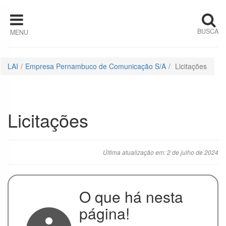
Pular para o conteúdo
BUSCA
MENU
Institucional
Estrutura
LAI
Empresa Pernambuco de Comunicação S/A
Licitações
Organizacional
Competências
Licitações
Quem é quem
Última atualização em: 2 de julho de 2024
Horário de
Atendimento
Ações e
O que há nesta
Programas
página!
Auditorias