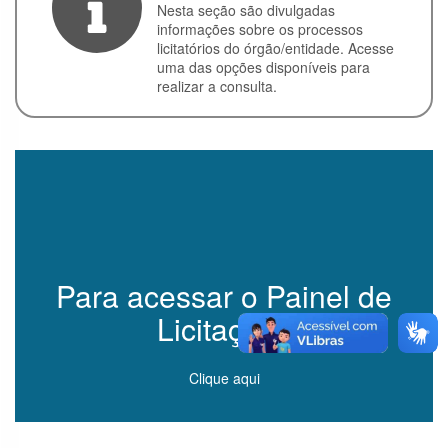
Nesta seção são divulgadas
Convênios
informações sobre os processos
licitatórios do órgão/entidade. Acesse
Execução
uma das opções disponíveis para
Orçamentária
realizar a consulta.
e Financeira
Licitações
Contratos
Servidores
Perguntas
Frequentes
Para acessar o Painel de
Serviço de
Licitações
Informação ao
Cidadão
Clique aqui
Sobre a LAI