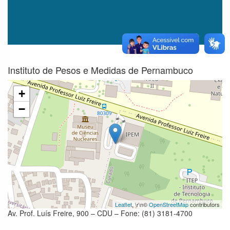
Informações
Classificadas
COVID-19 –
Contratações
e aquisições
Instituto de Pesos e Medidas de Pernambuco
Proteção de
+
Dados
Pessoais
−
Obras e
Serviços de
Engenharia
Leaflet
, \r\n©
OpenStreetMap
contributors
Av. Prof. Luís Freire, 900 – CDU – Fone: (81) 3181-4700