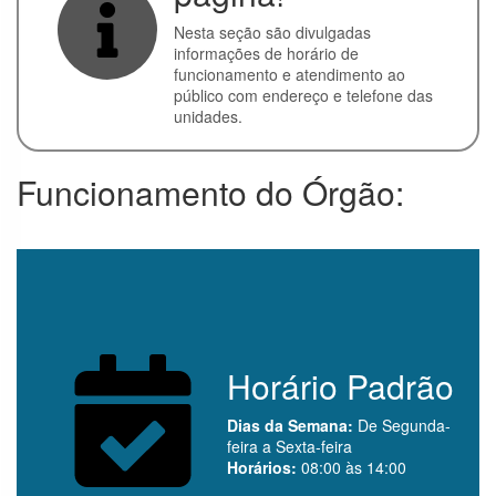
Convênios
Nesta seção são divulgadas
informações de horário de
Execução
funcionamento e atendimento ao
Orçamentária
público com endereço e telefone das
e Financeira
unidades.
Licitações
Funcionamento do Órgão:
Contratos
Servidores
Perguntas
Frequentes
Serviço de
Informação ao
Horário Padrão
Cidadão
Dias da Semana:
De Segunda-
feira a Sexta-feira
Sobre a LAI
Horários:
08:00 às 14:00